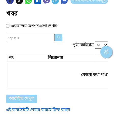
আপনার মতামত প্রদান করুন
খবর
এডভান্সড অপশনগুলো দেখান
পৃষ্ঠা আইটেম
নং
শিরোনাম
ফাইল
কোনো তথ্য পাওয়া য
আর্কাইভ দেখুন
এই কনটেন্টটি শেয়ার করতে ক্লিক করুন